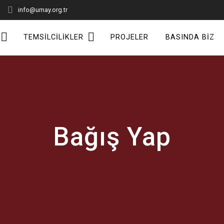
info@umay.org.tr
TEMSILCILIKLER
PROJELER
BASINDA BIZ
Bağış Yap