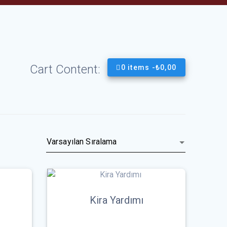
Cart Content:
0 items -
₺
0,00
Kira Yardımı