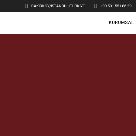
Skip
BAKIRKÖY/İSTANBUL/TÜRKİYE
+90 501 551 86 29
to
content
KURUMSAL