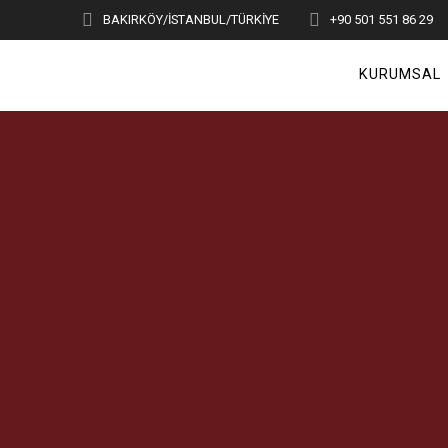
Skip
BAKIRKÖY/İSTANBUL/TÜRKİYE
+90 501 551 86 29
to
content
KURUMSAL