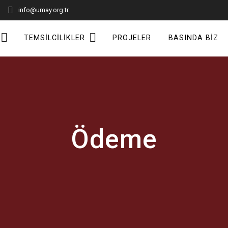
info@umay.org.tr
TEMSILCILIKLER
PROJELER
BASINDA BIZ
Ödeme